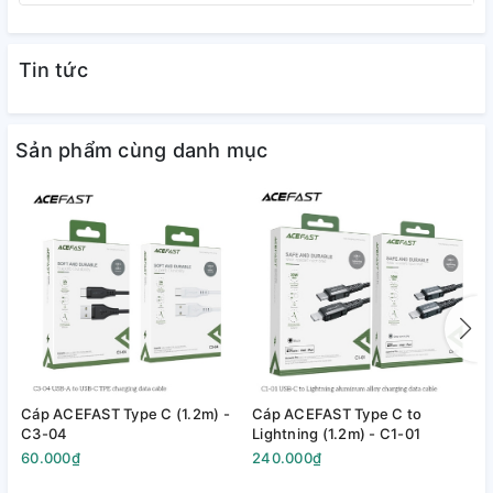
Tin tức
Sản phẩm cùng danh mục
Cáp ACEFAST Type C (1.2m) -
Cáp ACEFAST Type C to
C
C3-04
Lightning (1.2m) - C1-01
L
60.000₫
240.000₫
2