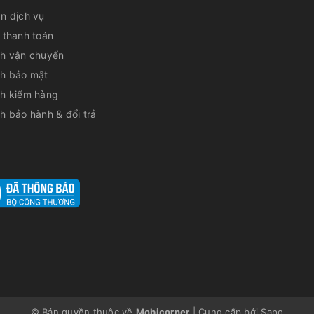
̉n dịch vụ
 thanh toán
ch vận chuyển
ch bảo mật
ch kiểm hàng
h bảo hành & đổi trả
© Bản quyền thuộc về
Mobicorner
|
Cung cấp bởi
Sapo