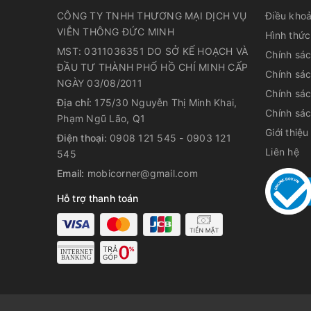
CÔNG TY TNHH THƯƠNG MẠI DỊCH VỤ
Điều khoa
VIỄN THÔNG ĐỨC MINH
Hình thức
MST: 0311036351 DO SỞ KẾ HOẠCH VÀ
Chính sá
ĐẦU TƯ THÀNH PHỐ HỒ CHÍ MINH CẤP
Chính sá
NGÀY 03/08/2011
Chính sá
Địa chỉ:
175/30 Nguyễn Thị Minh Khai,
Chính sác
Phạm Ngũ Lão, Q1
Giới thiệu
Điện thoại:
0908 121 545 - 0903 121
Liên hệ
545
Email:
mobicorner@gmail.com
Hỗ trợ thanh toán