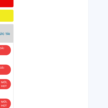
ỨC TÀI
ĐÃI
ĐÃI
U MỚI,
U HOT
U MỚI,
U HOT