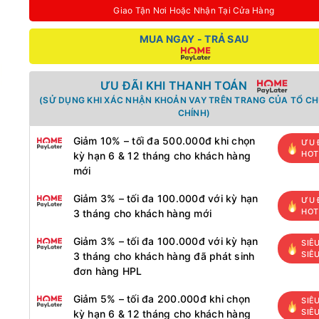
Giao Tận Nơi Hoặc Nhận Tại Cửa Hàng
MUA NGAY - TRẢ SAU
ƯU ĐÃI KHI THANH TOÁN
(SỬ DỤNG KHI XÁC NHẬN KHOẢN VAY TRÊN TRANG CỦA TỔ CH
CHÍNH)
Giảm 10% – tối đa 500.000đ khi chọn
ƯU 
HOT
kỳ hạn 6 & 12 tháng cho khách hàng
mới
Giảm 3% – tối đa 100.000đ với kỳ hạn
ƯU 
HOT
3 tháng cho khách hàng mới
Giảm 3% – tối đa 100.000đ với kỳ hạn
SIÊ
SIÊ
3 tháng cho khách hàng đã phát sinh
đơn hàng HPL
Giảm 5% – tối đa 200.000đ khi chọn
SIÊ
SIÊ
kỳ hạn 6 & 12 tháng cho khách hàng