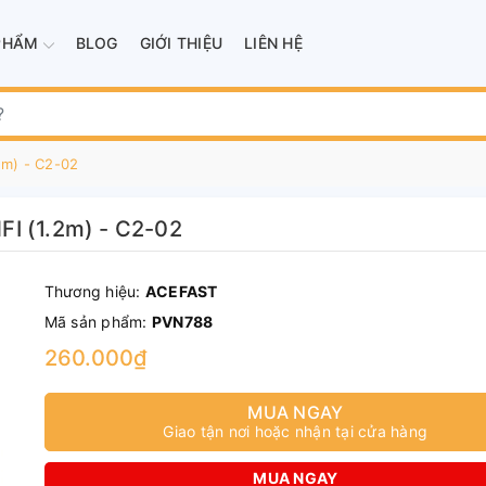
PHẨM
BLOG
GIỚI THIỆU
LIÊN HỆ
2m) - C2-02
FI (1.2m) - C2-02
Thương hiệu:
ACEFAST
Mã sản phẩm:
PVN788
260.000₫
MUA NGAY
Giao tận nơi hoặc nhận tại cửa hàng
MUA NGAY