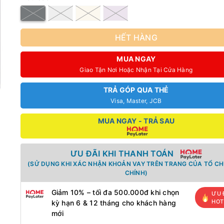
HẾT HÀNG
MUA NGAY
Giao Tận Nơi Hoặc Nhận Tại Cửa Hàng
TRẢ GÓP QUA THẺ
Visa, Master, JCB
MUA NGAY - TRẢ SAU
ƯU ĐÃI KHI THANH TOÁN
(SỬ DỤNG KHI XÁC NHẬN KHOẢN VAY TRÊN TRANG CỦA TỔ CH
CHÍNH)
Giảm 10% – tối đa 500.000đ khi chọn
ƯU 
HOT
kỳ hạn 6 & 12 tháng cho khách hàng
mới