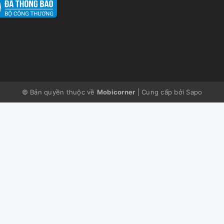
© Bản quyền thuộc về
Mobicorner
|
Cung cấp bởi
Sapo