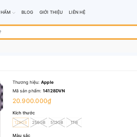
PHẨM
BLOG
GIỚI THIỆU
LIÊN HỆ
Thương hiệu:
Apple
Mã sản phẩm:
14128DVN
20.900.000₫
Kích thước
128GB
256GB
512GB
1TB
Màu sắc