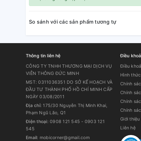
So sánh với các sản phẩm tương tự
Thông tin liên hệ
Điều khoả
CÔNG TY TNHH THƯƠNG MẠI DỊCH VỤ
Điều khoa
VIỄN THÔNG ĐỨC MINH
Hình thức
MST: 0311036351 DO SỞ KẾ HOẠCH VÀ
Chính sá
ĐẦU TƯ THÀNH PHỐ HỒ CHÍ MINH CẤP
Chính sá
NGÀY 03/08/2011
Chính sá
Địa chỉ:
175/30 Nguyễn Thị Minh Khai,
Chính sác
Phạm Ngũ Lão, Q1
Giới thiệu
Điện thoại:
0908 121 545 - 0903 121
Liên hệ
545
Email:
mobicorner@gmail.com