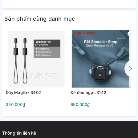
Sản phẩm cùng danh mục
Dây Maglink 3402
Đế đeo ngực 3142
U
350.000₫
950.000₫
4
Thông tin liên hệ