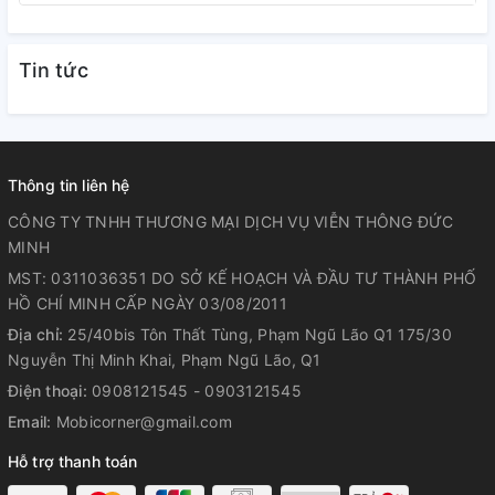
Tin tức
Thông tin liên hệ
CÔNG TY TNHH THƯƠNG MẠI DỊCH VỤ VIỄN THÔNG ĐỨC
MINH
MST: 0311036351 DO SỞ KẾ HOẠCH VÀ ĐẦU TƯ THÀNH PHỐ
HỒ CHÍ MINH CẤP NGÀY 03/08/2011
Địa chỉ:
25/40bis Tôn Thất Tùng, Phạm Ngũ Lão Q1 175/30
Nguyễn Thị Minh Khai, Phạm Ngũ Lão, Q1
Điện thoại:
0908121545 - 0903121545
Email:
Mobicorner@gmail.com
Hỗ trợ thanh toán