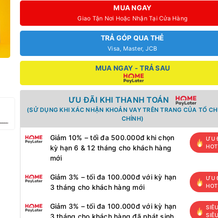
MUA NGAY
Giao Tận Nơi Hoặc Nhận Tại Cửa Hàng
TRẢ GÓP QUA THẺ
Visa, Master, JCB
MUA NGAY - TRẢ SAU
ƯU ĐÃI KHI THANH TOÁN
(SỬ DỤNG KHI XÁC NHẬN KHOẢN VAY TRÊN TRANG CỦA TỔ CH
CHÍNH)
Giảm 10% – tối đa 500.000đ khi chọn
ƯU 
HOT
kỳ hạn 6 & 12 tháng cho khách hàng
mới
Giảm 3% – tối đa 100.000đ với kỳ hạn
ƯU 
HOT
3 tháng cho khách hàng mới
Giảm 3% – tối đa 100.000đ với kỳ hạn
SIÊ
SIÊ
3 tháng cho khách hàng đã phát sinh