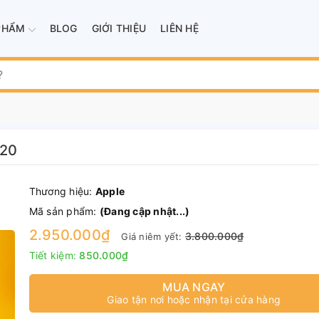
PHẨM
BLOG
GIỚI THIỆU
LIÊN HỆ
020
Thương hiệu:
Apple
Mã sản phẩm:
(Đang cập nhật...)
2.950.000₫
3.800.000₫
Giá niêm yết:
Tiết kiệm:
850.000₫
MUA NGAY
Giao tận nơi hoặc nhận tại cửa hàng