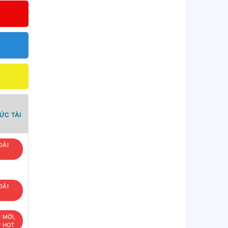
ỨC TÀI
ĐÃI
ĐÃI
U MỚI,
U HOT