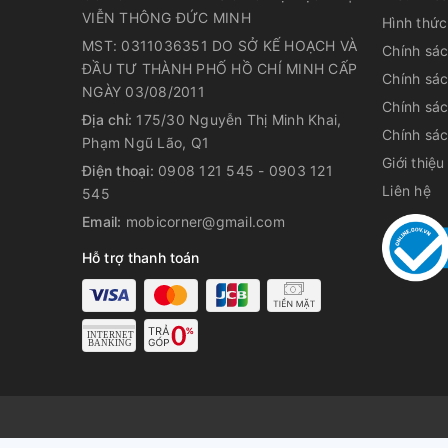
VIỄN THÔNG ĐỨC MINH
Hình thức
MST: 0311036351 DO SỞ KẾ HOẠCH VÀ
Chính sá
ĐẦU TƯ THÀNH PHỐ HỒ CHÍ MINH CẤP
Chính sá
NGÀY 03/08/2011
Chính sá
Địa chỉ:
175/30 Nguyễn Thị Minh Khai,
Chính sác
Phạm Ngũ Lão, Q1
Giới thiệu
Điện thoại:
0908 121 545 - 0903 121
- Apple cũng sử dụng Smart Connector trên iPad Pr
Liên hệ
545
bị nam châm giúp việc sử dụng dễ dàng hơn. Ngoài 
Email:
mobicorner@gmail.com
vì 1 như phiên bản cũ.
Hỗ trợ thanh toán