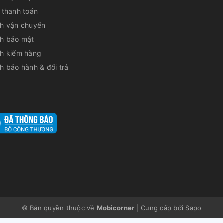
 thanh toán
ch vận chuyển
ch bảo mật
ch kiểm hàng
h bảo hành & đổi trả
o để kết nối với bàn phím nhưng được trang
ra bàn phím cũng có 2 góc để kê iPad thay
© Bản quyền thuộc về
Mobicorner
|
Cung cấp bởi
Sapo