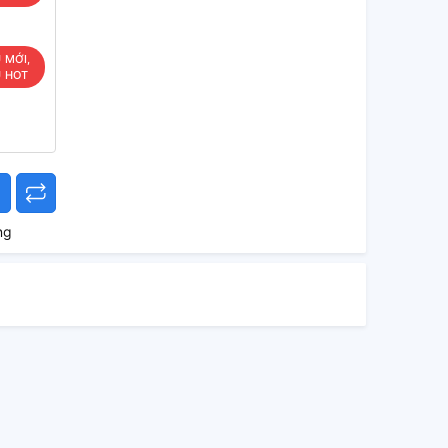
U MỚI,
U HOT
ng