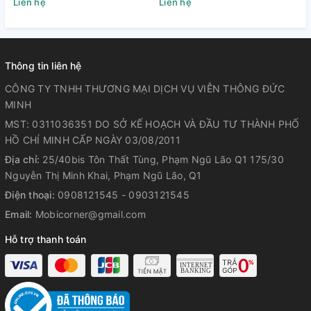
Liên hệ
Liên hệ
L
Thông tin liên hệ
CÔNG TY TNHH THƯƠNG MẠI DỊCH VỤ VIỄN THÔNG ĐỨC
MINH
MST: 0311036351 DO SỞ KẾ HOẠCH VÀ ĐẦU TƯ THÀNH PHỐ
HỒ CHÍ MINH CẤP NGÀY 03/08/2011
Địa chỉ:
25/40bis Tôn Thất Tùng, Phạm Ngũ Lão Q1 175/30
Nguyễn Thị Minh Khai, Phạm Ngũ Lão, Q1
Điện thoại:
0908121545 - 0903121545
Email:
Mobicorner@gmail.com
Hỗ trợ thanh toán