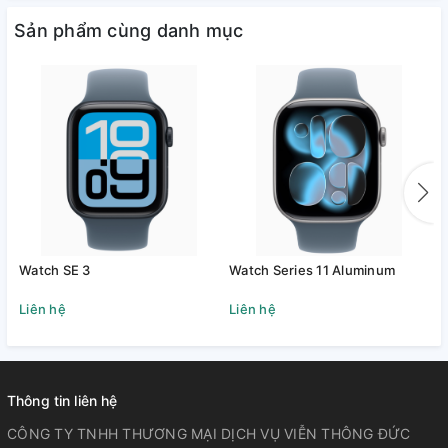
Sản phẩm cùng danh mục
Watch SE 3
Watch Series 11 Aluminum
W
Liên hệ
Liên hệ
L
Thông tin liên hệ
CÔNG TY TNHH THƯƠNG MẠI DỊCH VỤ VIỄN THÔNG ĐỨC