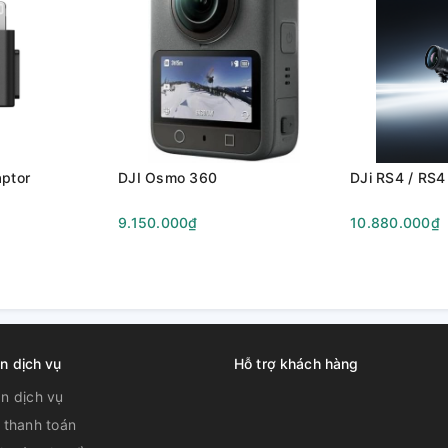
aptor
DJI Osmo 360
DJi RS4 / RS4
9.150.000₫
10.880.000₫
n dịch vụ
Hỗ trợ khách hàng
̉n dịch vụ
 thanh toán