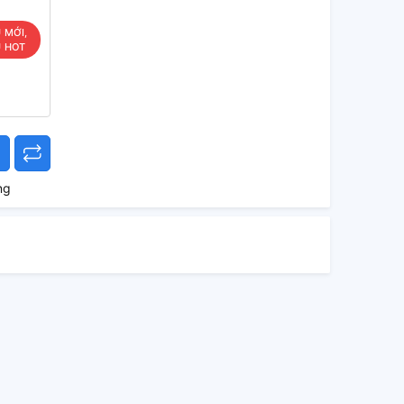
U MỚI,
U HOT
ng