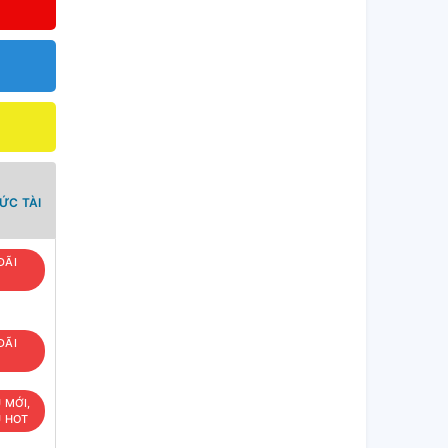
ỨC TÀI
ĐÃI
ĐÃI
U MỚI,
U HOT