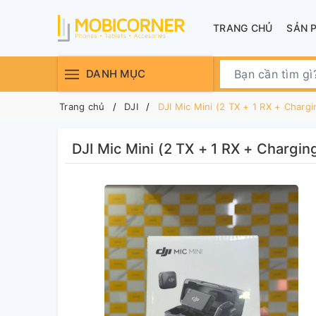
TRANG CHỦ
SẢN 
DANH MỤC
Trang chủ
DJI
DJI Mic Mini (2 TX + 1 RX + Charg
DJI Mic Mini (2 TX + 1 RX + Chargin