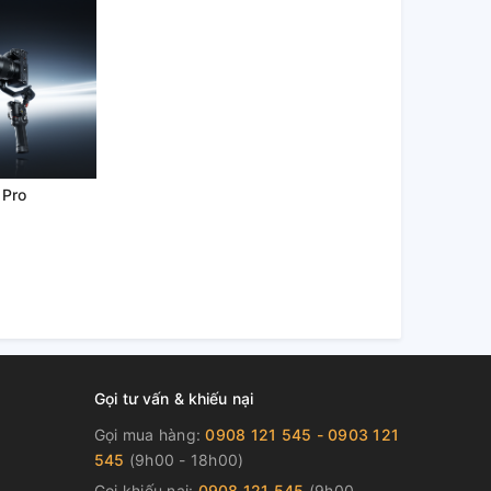
 Pro
Gọi tư vấn & khiếu nại
Gọi mua hàng:
0908 121 545 - 0903 121
545
(9h00 - 18h00)
Gọi khiếu nại:
0908 121 545
(9h00 -