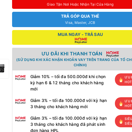
Giao Tận Nơi Hoặc Nhận Tại Cửa Hàng
TRẢ GÓP QUA THẺ
Visa, Master, JCB
MUA NGAY - TRẢ SAU
ƯU ĐÃI KHI THANH TOÁN
(SỬ DỤNG KHI XÁC NHẬN KHOẢN VAY TRÊN TRANG CỦA TỔ CH
CHÍNH)
Giảm 10% – tối đa 500.000đ khi chọn
ƯU 
HOT
kỳ hạn 6 & 12 tháng cho khách hàng
mới
Giảm 3% – tối đa 100.000đ với kỳ hạn
ƯU 
HOT
3 tháng cho khách hàng mới
Giảm 3% – tối đa 100.000đ với kỳ hạn
SIÊ
SIÊ
3 tháng cho khách hàng đã phát sinh
đơn hàng HPL