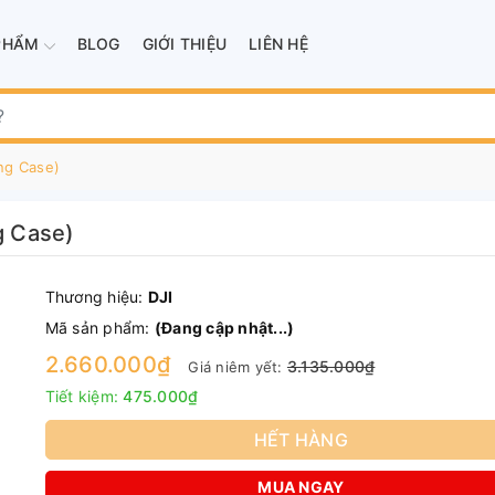
PHẨM
BLOG
GIỚI THIỆU
LIÊN HỆ
ing Case)
g Case)
Thương hiệu:
DJI
Mã sản phẩm:
(Đang cập nhật...)
2.660.000₫
3.135.000₫
Giá niêm yết:
Tiết kiệm:
475.000₫
HẾT HÀNG
MUA NGAY