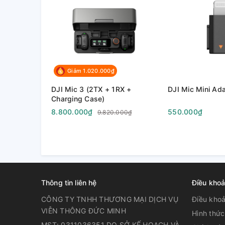
Giảm 1.020.000₫
DJI Mic 3 (2TX + 1RX +
DJI Mic Mini Ad
Charging Case)
8.800.000₫
550.000₫
9.820.000₫
Thông tin liên hệ
Điều khoả
CÔNG TY TNHH THƯƠNG MẠI DỊCH VỤ
Điều khoa
VIỄN THÔNG ĐỨC MINH
Hình thức
MST: 0311036351 DO SỞ KẾ HOẠCH VÀ