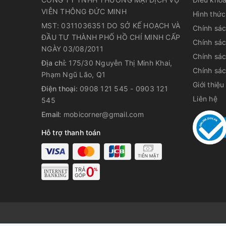
VIỄN THÔNG ĐỨC MINH
Hình thức
MST: 0311036351 DO SỞ KẾ HOẠCH VÀ
Chính sá
ĐẦU TƯ THÀNH PHỐ HỒ CHÍ MINH CẤP
Chính sá
NGÀY 03/08/2011
Chính sá
Địa chỉ:
175/30 Nguyễn Thị Minh Khai,
Chính sác
Phạm Ngũ Lão, Q1
Giới thiệu
Điện thoại:
0908 121 545 - 0903 121
Liên hệ
545
Email:
mobicorner@gmail.com
Hỗ trợ thanh toán