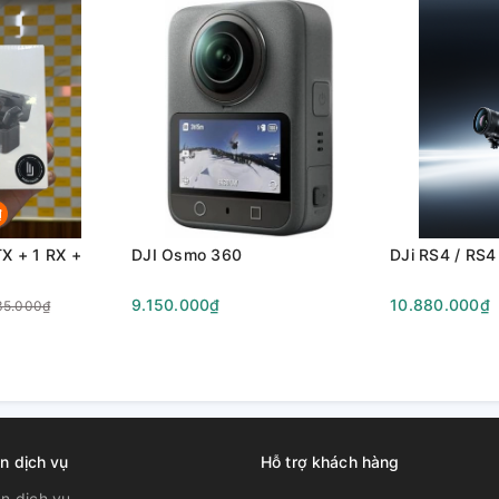
₫
TX + 1 RX +
DJI Osmo 360
DJi RS4 / RS4
9.150.000₫
10.880.000₫
35.000₫
n dịch vụ
Hỗ trợ khách hàng
̉n dịch vụ