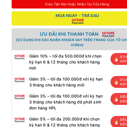
Giao Tận Nơi Hoặc Nhận Tại Cửa Hàng
MUA NGAY - TRẢ SAU
ƯU ĐÃI KHI THANH TOÁN
(SỬ DỤNG KHI XÁC NHẬN KHOẢN VAY TRÊN TRANG CỦA TỔ CH
CHÍNH)
Giảm 10% – tối đa 500.000đ khi chọn
ƯU 
HOT
kỳ hạn 6 & 12 tháng cho khách hàng
mới
Giảm 3% – tối đa 100.000đ với kỳ hạn
ƯU 
HOT
3 tháng cho khách hàng mới
Giảm 3% – tối đa 100.000đ với kỳ hạn
SIÊ
SIÊ
3 tháng cho khách hàng đã phát sinh
đơn hàng HPL
Giảm 5% – tối đa 200.000đ khi chọn
SIÊ
SIÊ
kỳ hạn 6 & 12 tháng cho khách hàng