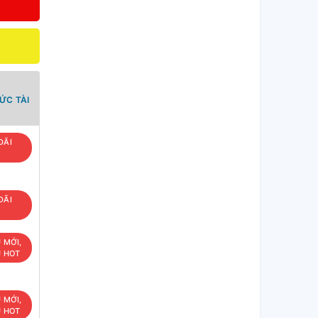
ỨC TÀI
ĐÃI
ĐÃI
U MỚI,
U HOT
U MỚI,
U HOT