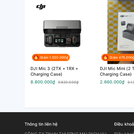
Giảm 1.020.000₫
Giảm 475.000
DJI Mic 3 (2TX + 1RX +
DJI Mic Mini (2 
Charging Case)
Charging Case)
8.800.000₫
2.660.000₫
9.820.000₫
3.1
Thông tin liên hệ
Điều khoả
CÔNG TY TNHH THƯƠNG MẠI DỊCH VỤ
Điều khoa